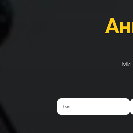
Ан
ми 