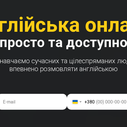
глійська онл
просто та доступн
навчаємо сучасних та цілеспряманих л
впевнено розмовляти англійською
+380